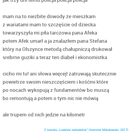
mam na to niezbite dowody że mieszkam
z wariatami mam to szczęście od dziecka
towarzyszyła mi piła tarczowa pana Afeka
potem Afek umarł a ja znalazłem pana Stefana
który na Olszynce metodą chałupniczą drukował
srebrne guziki a teraz ten diabeł i ekonomistka
cicho mi tu! ani słowa więcej! zatruwają skutecznie
powietrze swoim nieszczęściem i kośćmi które
po nocach wykopują z fundamentów bo muszą
bo remontują a potem o tym nic nie mówią
ale trupem od nich jedzie na kilometr
Z tomiku „Ludzkie nieludzkie” (Instytut Mikołowski, 2017)