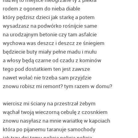
rodem z ogonem do nieba diable
który pędzisz dzieci jak starkę a potem
wysadzasz na podwórko rośnijcie same
na urodzajnym betonie czy tam asfalcie
wychowa was deszcz i deszcz ze śniegiem
będziecie buty miały pełne madu i mułu
a włosy będą czarne od czadu z kominów
tego pod dostatkiem ten jest zawsze
nawet wołać nie trzeba sam przyjdzie
znowu robisz mi remont? tym razem w domu?
wiercisz mi ściany na przestrzał żebym
wąchał twoją wieczorną cebulę z czosnkiem
znowu nasyłasz na mnie wariatkę w kapciach
która po pijanemu taranuje samochody
jak trzy dni temu policja policja policja