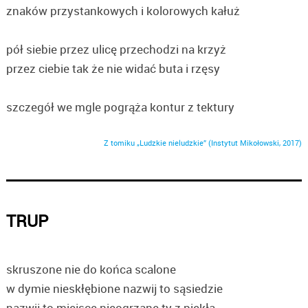
znaków przystankowych i kolorowych kałuż
pół siebie przez ulicę przechodzi na krzyż
przez ciebie tak że nie widać buta i rzęsy
szczegół we mgle pogrąża kontur z tektury
Z tomiku „Ludzkie nieludzkie” (Instytut Mikołowski, 2017)
TRUP
skruszone nie do końca scalone
w dymie nieskłębione nazwij to sąsiedzie
nazwij to miejsce nieogrzane ty z piekła