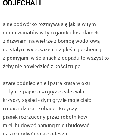
ODJECHALI
sine podwórko rozmywa się jak ja w tym
domu wariatów w tym garnku bez klamek
z drzwiami na wietrze z bombą wodorową
na stałym wyposażeniu z pleśnią z chemią
z pomyjami w ścianach z odpadu to wszystko
żeby nie powiedzieć z kości trupa
szare podniebienie i pstra krata w oku
– dym z papierosa gryzie całe ciało –
krzyczy sąsiad - dym gryzie moje ciało
i moich dzieci - zobacz - krzyczy
piasek rozrzucony przez robotników
mieli budować parking mieli budować
nasze podwórko ale odeszli